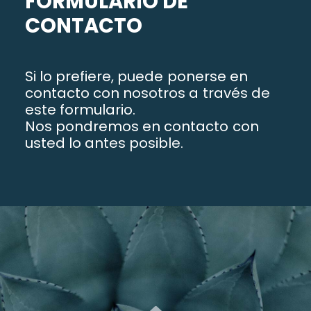
FORMULARIO
DE
CONTACTO
Si
lo
prefiere,
puede
ponerse
en
contacto
con
nosotros
a
través
de
este
formulario.
Nos
pondremos
en
contacto
con
usted
lo
antes
posible.