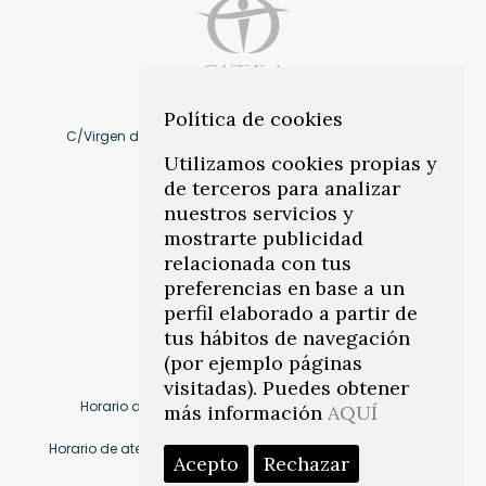
Política de cookies
C/Virgen de Montserrat, 10 41011, Los Remedios. Sevilla
Utilizamos cookies propias y
Cómo llegar
de terceros para analizar
nuestros servicios y
mostrarte publicidad
info@citeasevilla.es
relacionada con tus
preferencias en base a un
Teléfonos:
954 45 78 86
–
perfil elaborado a partir de
671 817 031
tus hábitos de navegación
(por ejemplo páginas
visitadas). Puedes obtener
Horario de centro: Lunes a viernes de 17.00 a 21.00
más información
AQUÍ
Horario de atención telefónica: Lunes a viernes 9.00 a 16.30
Acepto
Rechazar