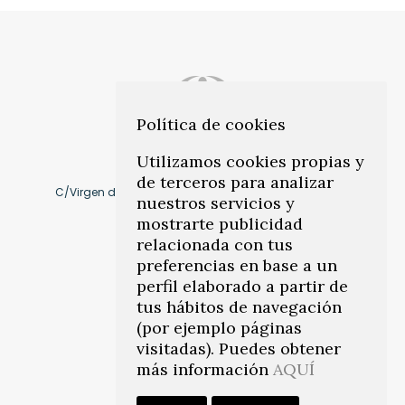
Política de cookies
Utilizamos cookies propias y
de terceros para analizar
C/Virgen de Montserrat, 10 41011, Los Remedios. Sevilla
nuestros servicios y
mostrarte publicidad
Cómo llegar
relacionada con tus
preferencias en base a un
perfil elaborado a partir de
info@citeasevilla.es
tus hábitos de navegación
(por ejemplo páginas
Teléfonos:
954 45 78 86
–
visitadas). Puedes obtener
671 817 031
más información
AQUÍ