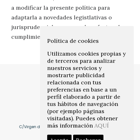
a modificar la presente política para
adaptarla a novedades legistlativas o
jurisprudenciales que puedan afectar el
cumplimiento de la misma.
Política de cookies
Utilizamos cookies propias y
de terceros para analizar
nuestros servicios y
mostrarte publicidad
relacionada con tus
preferencias en base a un
perfil elaborado a partir de
tus hábitos de navegación
(por ejemplo páginas
visitadas). Puedes obtener
más información
AQUÍ
C/Virgen de Montserrat, 10 41011, Los Remedios. Sevilla
Cómo llegar