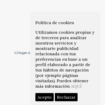
Política de cookies
Utilizamos cookies propias y
de terceros para analizar
nuestros servicios y
mostrarte publicidad
C/Virgen de Montserrat, 10 41011, Los Remedios. Sevilla
relacionada con tus
preferencias en base a un
Cómo llegar
perfil elaborado a partir de
tus hábitos de navegación
(por ejemplo páginas
info@citeasevilla.es
visitadas). Puedes obtener
más información
AQUÍ
Teléfonos:
954 45 78 86
–
671 817 031
Acepto
Rechazar