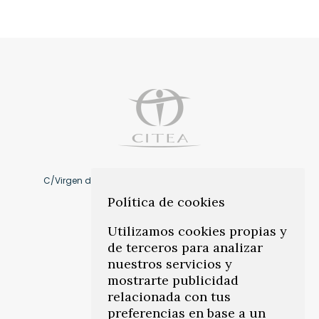
C/Virgen de Montserrat, 10 41011, Los Remedios. Sevilla
Política de cookies
Cómo llegar
Utilizamos cookies propias y
de terceros para analizar
info@citeasevilla.es
nuestros servicios y
mostrarte publicidad
Teléfonos:
954 45 78 86
–
relacionada con tus
671 817 031
preferencias en base a un