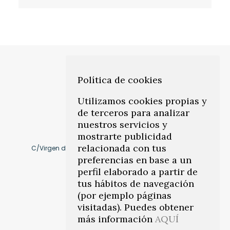
Política de cookies
Utilizamos cookies propias y
de terceros para analizar
nuestros servicios y
mostrarte publicidad
relacionada con tus
C/Virgen de Montserrat, 10 41011, Los Remedios. Sevilla
preferencias en base a un
Cómo llegar
perfil elaborado a partir de
tus hábitos de navegación
(por ejemplo páginas
visitadas). Puedes obtener
info@citeasevilla.es
más información
AQUÍ
Teléfonos:
954 45 78 86
–