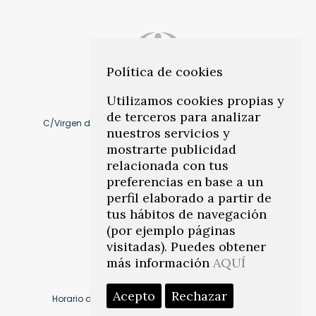
Política de cookies
Utilizamos cookies propias y
de terceros para analizar
C/Virgen de Montserrat, 10 41011, Los Remedios. Sevilla
nuestros servicios y
mostrarte publicidad
Cómo llegar
relacionada con tus
preferencias en base a un
perfil elaborado a partir de
info@citeasevilla.es
tus hábitos de navegación
(por ejemplo páginas
Teléfonos:
954 45 78 86
–
visitadas). Puedes obtener
671 817 031
más información
AQUÍ
Acepto
Rechazar
Horario de centro: Lunes a viernes de 17.00 a 21.00